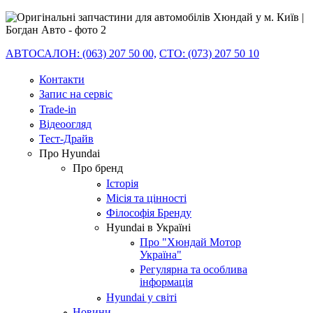
АВТОСАЛОН: (063) 207 50 00,
СТО: (073) 207 50 10
Контакти
Запис на сервіс
Trade-in
Відеоогляд
Тест-Драйв
Про Hyundai
Про бренд
Історія
Місія та цінності
Філософія Бренду
Hyundai в Україні
Про "Хюндай Мотор
Україна"
Регулярна та особлива
інформація
Hyundai у світі
Новини