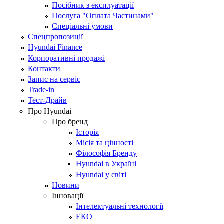
Посібник з експлуатації
Послуга "Оплата Частинами"
Спеціальні умови
Спецпропозиції
Hyundai Finance
Корпоративні продажі
Контакти
Запис на сервіс
Trade-in
Тест-Драйв
Про Hyundai
Про бренд
Історія
Місія та цінності
Філософія Бренду
Hyundai в Україні
Hyundai у світі
Новини
Інновації
Інтелектуальні технології
ЕКО