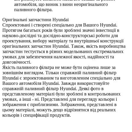
автомобіля, що виник з вини неоригінального
паливного фільтра.
Оригінальні запчастини Hyundai
Спроектовані і створені спеціально для Вашого Hyundai.
Протягом багатьох років були зроблені значні інвестиції в
науково-дослідні та дослідно-конструкторські роботи для
проектування, вибору матеріалу та внутрішньої конструкції
оригінальних запчастин Hyundai. Також, якість виробництва
запчастин тестується в різних модельованих екстремальних
умовах для забезпечення належної якості, надійності та
довговічності.
Якість паливного фільтра не може бути оцінена лише за
зовнішнім виглядом. Тільки справжній паливний фільтр
Hyundai є зпроектованим та виготовленим спеціально для
Вашого автомобіля Hyundai. Завжди використовуйте
справжній паливний фільтр Hyundai. Деякі фото в
представленому матеріалі були зроблені в контрольованих
умовах, а інші - ні. Представлені для перегляду кольори і
зображення є приблизними. Зображення, представлені в
цьому матеріалі, можуть дещо відрізнятися від реальних
кольорів і специфікації продуктів.