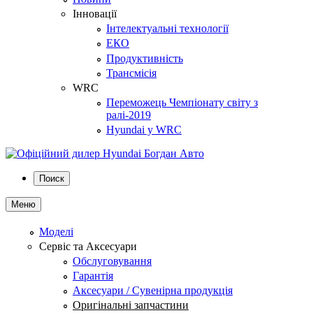
Інновації
Інтелектуальні технології
ЕКО
Продуктивність
Трансмісія
WRC
Переможець Чемпіонату світу з
ралі-2019
Hyundai у WRC
Поиск
Меню
Моделі
Сервіс та Аксесуари
Обслуговування
Гарантія
Аксесуари / Сувенірна продукція
Оригінальні запчастини