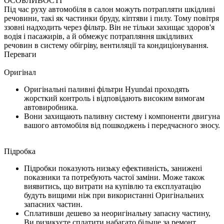
ОСОБЛИВОСТІ
Під час руху автомобіля в салон можуть потрапляти шкідливі
речовини, такі як частинки бруду, кіптяви і пилу. Тому повітря
ззовні надходить через фільтр. Він не тільки захищає здоров'я
водія і пасажирів, а й обмежує потрапляння шкідливих
речовин в систему обігріву, вентиляції та кондиціонування.
Переваги
Оригінал
Оригінальні паливні фільтри Hyundai проходять
жорсткий контроль і відповідають високим вимогам
автовиробника.
Вони захищають паливну систему і компоненти двигуна
вашого автомобіля від пошкоджень і передчасного зносу.
Підробка
Підробки показують низьку ефективність, занижені
показники та потребують частої заміни. Може також
виявитись, що витрати на купівлю та експлуатацію
будуть вищими ніж при використанні Оригінальних
запасних частин.
Сплативши дешево за неоригінальну запасну частину,
Ви ризикуєте сплатити набагато більше за ремонт