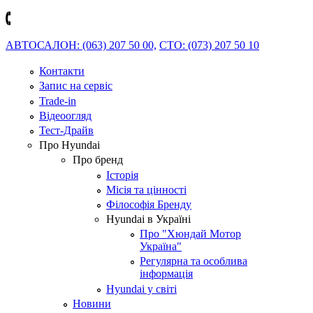
АВТОСАЛОН: (063) 207 50 00,
СТО: (073) 207 50 10
Контакти
Запис на сервіс
Trade-in
Відеоогляд
Тест-Драйв
Про Hyundai
Про бренд
Історія
Місія та цінності
Філософія Бренду
Hyundai в Україні
Про "Хюндай Мотор
Україна"
Регулярна та особлива
інформація
Hyundai у світі
Новини