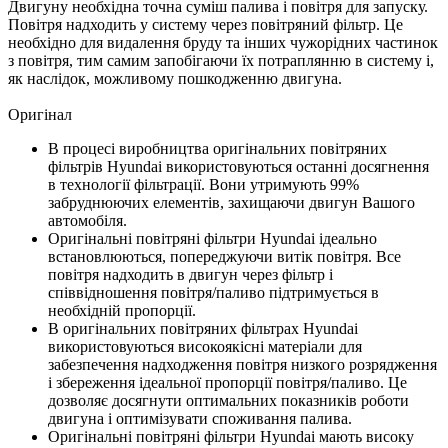
Двигуну необхідна точна суміш палива і повітря для запуску.
Повітря надходить у систему через повітряний фільтр. Це
необхідно для видалення бруду та інших чужорідних частинок
з повітря, тим самим запобігаючи їх потраплянню в систему і,
як наслідок, можливому пошкодженню двигуна.
Оригінал
В процесі виробництва оригінальних повітряних
фільтрів Hyundai використовуються останні досягнення
в технології фільтрації. Вони утримують 99%
забруднюючих елементів, захищаючи двигун Вашого
автомобіля.
Оригінальні повітряні фільтри Hyundai ідеально
встановлюються, попереджуючи витік повітря. Все
повітря надходить в двигун через фільтр і
співвідношення повітря/паливо підтримується в
необхідній пропорції.
В оригінальних повітряних фільтрах Hyundai
використовуються високоякісні матеріали для
забезпечення надходження повітря низкого розрядження
і збереження ідеальної пропорції повітря/паливо. Це
дозволяє досягнути оптимальних показників роботи
двигуна і оптимізувати споживання палива.
Оригінальні повітряні фільтри Hyundai мають високу