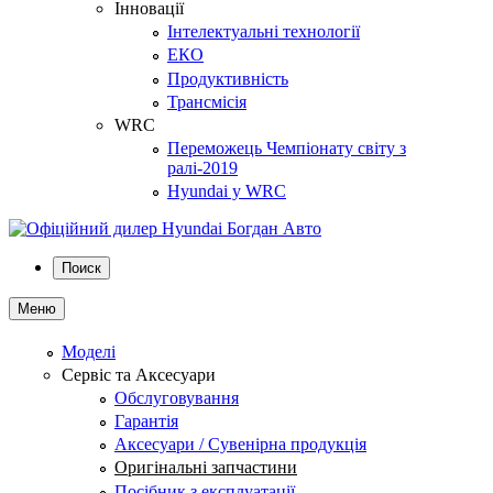
Інновації
Інтелектуальні технології
ЕКО
Продуктивність
Трансмісія
WRC
Переможець Чемпіонату світу з
ралі-2019
Hyundai у WRC
Поиск
Меню
Моделі
Сервіс та Аксесуари
Обслуговування
Гарантія
Аксесуари / Сувенірна продукція
Оригінальні запчастини
Посібник з експлуатації