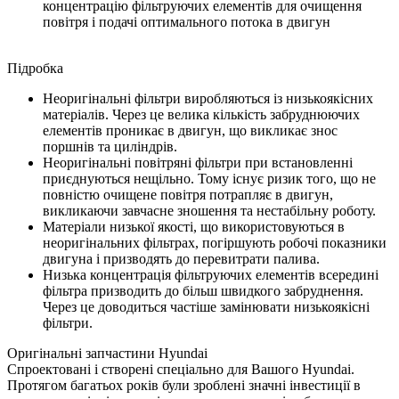
концентрацію фільтруючих елементів для очищення
повітря і подачі оптимального потока в двигун
Підробка
Неоригінальні фільтри виробляються із низькоякісних
матеріалів. Через це велика кількість забруднюючих
елементів проникає в двигун, що викликає знос
поршнів та циліндрів.
Неоригінальні повітряні фільтри при встановленні
приєднуються нещільно. Тому існує ризик того, що не
повністю очищене повітря потрапляє в двигун,
викликаючи завчасне зношення та нестабільну роботу.
Матеріали низької якості, що використовуються в
неоригінальних фільтрах, погіршують робочі показники
двигуна і призводять до перевитрати палива.
Низька концентрація фільтруючих елементів всередині
фільтра призводить до більш швидкого забруднення.
Через це доводиться частіше замінювати низькоякісні
фільтри.
Оригінальні запчастини Hyundai
Спроектовані і створені спеціально для Вашого Hyundai.
Протягом багатьох років були зроблені значні інвестиції в