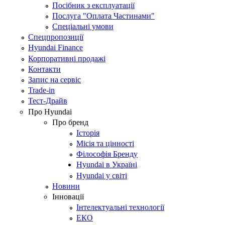
Посібник з експлуатації
Послуга "Оплата Частинами"
Спеціальні умови
Спецпропозиції
Hyundai Finance
Корпоративні продажі
Контакти
Запис на сервіс
Trade-in
Тест-Драйв
Про Hyundai
Про бренд
Історія
Місія та цінності
Філософія Бренду
Hyundai в Україні
Hyundai у світі
Новини
Інновації
Інтелектуальні технології
ЕКО