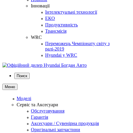
Інновації
Інтелектуальні технології
ЕКО
Продуктивність
Трансмісія
WRC
Переможець Чемпіонату світу з
ралі-2019
Hyundai у WRC
Поиск
Меню
Моделі
Сервіс та Аксесуари
Обслуговування
Гарантія
Аксесуари / Сувенірна продукція
Оригінальні запчастини