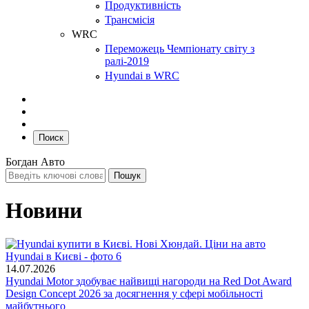
Продуктивність
Трансмісія
WRC
Переможець Чемпіонату світу з
ралі-2019
Hyundai в WRC
Поиск
Богдан Авто
Новини
14.07.2026
Hyundai Motor здобуває найвищі нагороди на Red Dot Award
Design Concept 2026 за досягнення у сфері мобільності
майбутнього