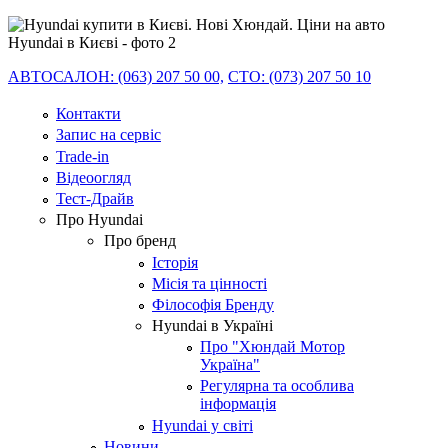
АВТОСАЛОН: (063) 207 50 00,
СТО: (073) 207 50 10
Контакти
Запис на сервіс
Trade-in
Відеоогляд
Тест-Драйв
Про Hyundai
Про бренд
Історія
Місія та цінності
Філософія Бренду
Hyundai в Україні
Про "Хюндай Мотор
Україна"
Регулярна та особлива
інформація
Hyundai у світі
Новини