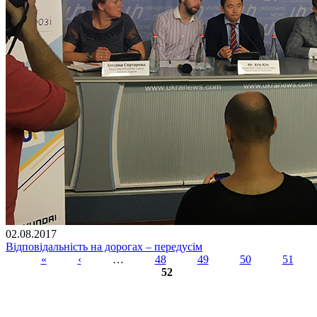
02.08.2017
Відповідальність на дорогах – передусім
«
‹
…
48
49
50
51
52
Сторінки