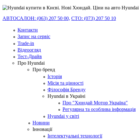
АВТОСАЛОН: (063) 207 50 00,
СТО: (073) 207 50 10
Контакти
Запис на сервіс
Trade-in
Відеоогляд
Тест-Драйв
Про Hyundai
Про бренд
Історія
Місія та цінності
Філософія Бренду
Hyundai в Україні
Про "Хюндай Мотор Україна"
Регулярна та особлива інформація
Hyundai у світі
Новини
Інновації
Інтелектуальні технології