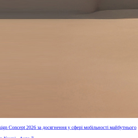
ign Concept 2026 за досягнення у сфері мобільності майбутнього