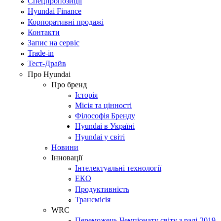
Спецпропозиції
Hyundai Finance
Корпоративні продажі
Контакти
Запис на сервіс
Trade-in
Тест-Драйв
Про Hyundai
Про бренд
Історія
Місія та цінності
Філософія Бренду
Hyundai в Україні
Hyundai у світі
Новини
Інновації
Інтелектуальні технології
ЕКО
Продуктивність
Трансмісія
WRC
Переможець Чемпіонату світу з ралі-2019