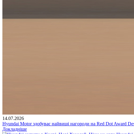
14.07.2026
Hyundai Motor здобуває найвищі нагороди на Red Dot Award Des
Докладніше