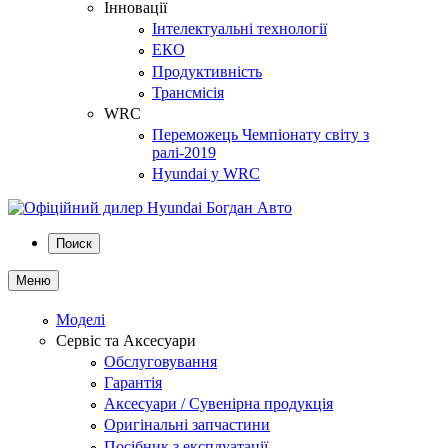
Інновації
Інтелектуальні технології
ЕКО
Продуктивність
Трансмісія
WRC
Переможець Чемпіонату світу з
ралі-2019
Hyundai у WRC
Поиск
Меню
Моделі
Сервіс та Аксесуари
Обслуговування
Гарантія
Аксесуари / Сувенірна продукція
Оригінальні запчастини
Посібник з експлуатації