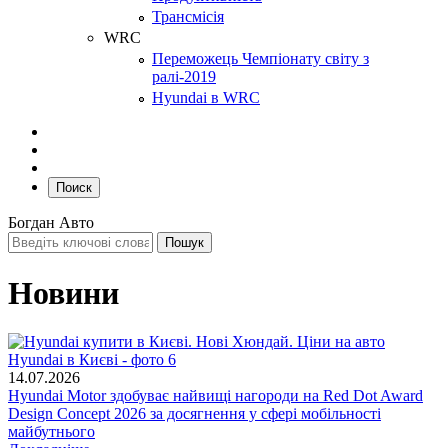
Трансмісія
WRC
Переможець Чемпіонату світу з
ралі-2019
Hyundai в WRC
Поиск
Богдан Авто
Новини
14.07.2026
Hyundai Motor здобуває найвищі нагороди на Red Dot Award
Design Concept 2026 за досягнення у сфері мобільності
майбутнього