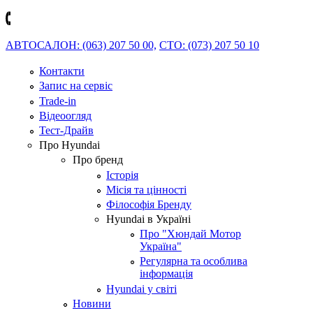
АВТОСАЛОН: (063) 207 50 00,
СТО: (073) 207 50 10
Контакти
Запис на сервіс
Trade-in
Відеоогляд
Тест-Драйв
Про Hyundai
Про бренд
Історія
Місія та цінності
Філософія Бренду
Hyundai в Україні
Про "Хюндай Мотор
Україна"
Регулярна та особлива
інформація
Hyundai у світі
Новини