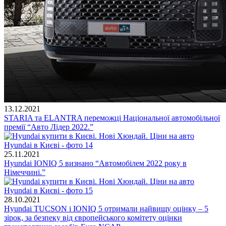
13.12.2021
STARIA та ELANTRA переможці Національної автомобільної
премії “Авто Лідер 2022.”
25.11.2021
Hyundai IONIQ 5 визнано “Автомобілем 2022 року в
Німеччині.”
28.10.2021
Hyundai TUCSON і IONIQ 5 отримали найвищу оцінку – 5
зірок, за безпеку від європейського комітету оцінки