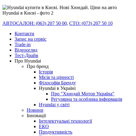
АВТОСАЛОН: (063) 207 50 00,
СТО: (073) 207 50 10
Контакти
Запис на сервіс
Trade-in
Відеоогляд
Тест-Драйв
Про Hyundai
Про бренд
Історія
Місія та цінності
Філософія Бренду
Hyundai в Україні
Про "Хюндай Мотор Україна"
Регулярна та особлива інформація
Hyundai у світі
Новини
Інновації
Інтелектуальні технології
ЕКО
Продуктивність