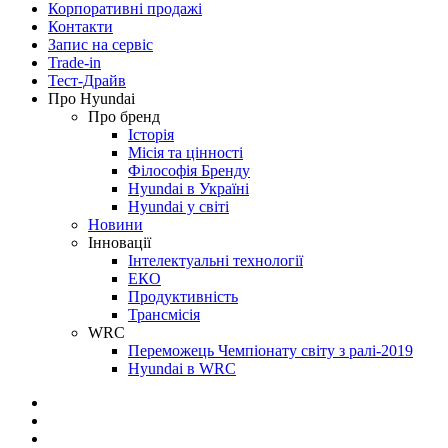
Корпоративні продажі
Контакти
Запис на сервіс
Trade-in
Тест-Драйв
Про Hyundai
Про бренд
Історія
Місія та цінності
Філософія Бренду
Hyundai в Україні
Hyundai у світі
Новини
Інновації
Інтелектуальні технології
ЕКО
Продуктивність
Трансмісія
WRC
Переможець Чемпіонату світу з ралі-2019
Hyundai в WRC