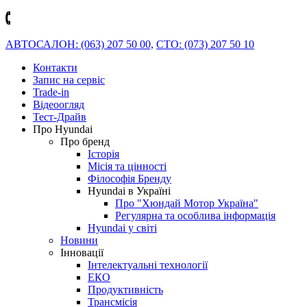
АВТОСАЛОН: (063) 207 50 00,
СТО: (073) 207 50 10
Контакти
Запис на сервіс
Trade-in
Відеоогляд
Тест-Драйв
Про Hyundai
Про бренд
Історія
Місія та цінності
Філософія Бренду
Hyundai в Україні
Про "Хюндай Мотор Україна"
Регулярна та особлива інформація
Hyundai у світі
Новини
Інновації
Інтелектуальні технології
ЕКО
Продуктивність
Трансмісія