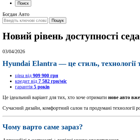
Поиск
Богдан Авто
Новий рівень доступності се
03/04/2026
H​
yundai Elantra
— це стиль, технології 
ціна від
909 900 грн
кредит від
7 582 грн/міс
гарантія
5 років
Це ідеальний варіант для тих, хто хоче отримати
нове авто вже
Сучасний дизайн, комфортний салон та продумані технології роб
Чому варто саме зараз?