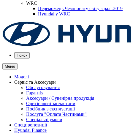
WRC
Переможець Чемпіонату світу з ралі-2019
Hyundai у WRC
Поиск
Меню
Моделі
Сервіс та Аксесуари
Обслуговування
Гарантія
Аксесуари / Сувенірна продукція
Оригінальні запчастини
Посібник з експлуатації
Послуга "Оплата Частинами"
Спеціальні умови
Спецпропозиції
Hyundai Finance