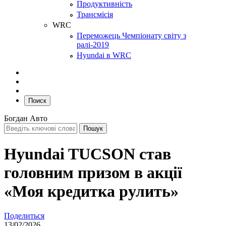
Продуктивність
Трансмісія
WRC
Переможець Чемпіонату світу з
ралі-2019
Hyundai в WRC
Поиск
Богдан Авто
Hyundai TUCSON став
головним призом в акції
«Моя кредитка рулить»
Поделиться
13/02/2026