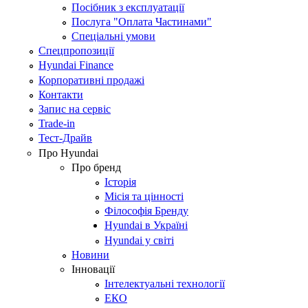
Посібник з експлуатації
Послуга "Оплата Частинами"
Спеціальні умови
Спецпропозиції
Hyundai Finance
Корпоративні продажі
Контакти
Запис на сервіс
Trade-in
Тест-Драйв
Про Hyundai
Про бренд
Історія
Місія та цінності
Філософія Бренду
Hyundai в Україні
Hyundai у світі
Новини
Інновації
Інтелектуальні технології
ЕКО