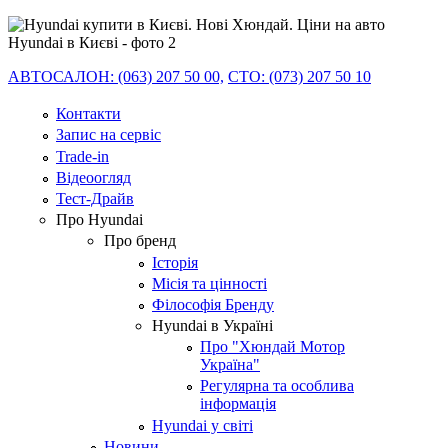
АВТОСАЛОН: (063) 207 50 00,
СТО: (073) 207 50 10
Контакти
Запис на сервіс
Trade-in
Відеоогляд
Тест-Драйв
Про Hyundai
Про бренд
Історія
Місія та цінності
Філософія Бренду
Hyundai в Україні
Про "Хюндай Мотор
Україна"
Регулярна та особлива
інформація
Hyundai у світі
Новини