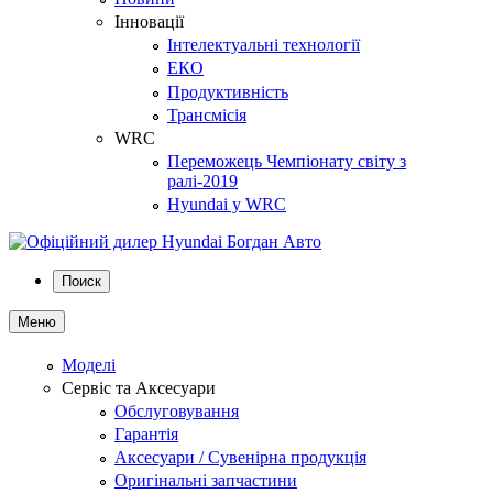
Інновації
Інтелектуальні технології
ЕКО
Продуктивність
Трансмісія
WRC
Переможець Чемпіонату світу з
ралі-2019
Hyundai у WRC
Поиск
Меню
Моделі
Сервіс та Аксесуари
Обслуговування
Гарантія
Аксесуари / Сувенірна продукція
Оригінальні запчастини