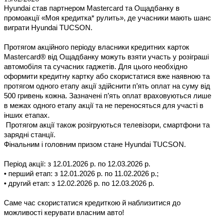
Hyundai став партнером Mastercard та Ощадбанку в
промоакції «Моя кредитка* рулить», де учасники мають шанс
виграти Hyundai TUCSON.
Протягом акційного періоду власники кредитних карток
Mastercard® від Ощадбанку можуть взяти участь у розіграші
автомобіля та сучасних гаджетів. Для цього необхідно
оформити кредитну картку або скористатися вже наявною та
протягом одного етапу акції здійснити п’ять оплат на суму від
500 гривень кожна. Зазначені п’ять оплат враховуються лише
в межах одного етапу акції та не переносяться для участі в
інших етапах.
Протягом акції також розігруються телевізори, смартфони та
зарядні станції.
Фінальним і головним призом стане Hyundai TUCSON.
Період акції: з 12.01.2026 р. по 12.03.2026 р.
• перший етап: з 12.01.2026 р. по 11.02.2026 р.;
• другий етап: з 12.02.2026 р. по 12.03.2026 р.
Саме час скористатися кредиткою й наблизитися до
можливості керувати власним авто!