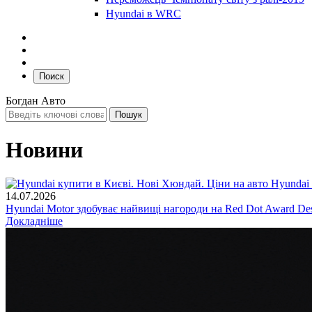
Hyundai в WRC
Поиск
Богдан Авто
Новини
14.07.2026
Hyundai Motor здобуває найвищі нагороди на Red Dot Award Des
Докладніше