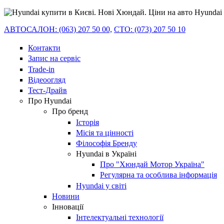
АВТОСАЛОН: (063) 207 50 00,
СТО: (073) 207 50 10
Контакти
Запис на сервіс
Trade-in
Відеоогляд
Тест-Драйв
Про Hyundai
Про бренд
Історія
Місія та цінності
Філософія Бренду
Hyundai в Україні
Про "Хюндай Мотор Україна"
Регулярна та особлива інформація
Hyundai у світі
Новини
Інновації
Інтелектуальні технології