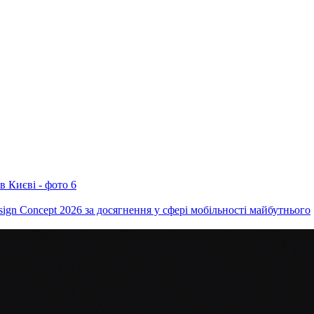
ign Concept 2026 за досягнення у сфері мобільності майбутнього