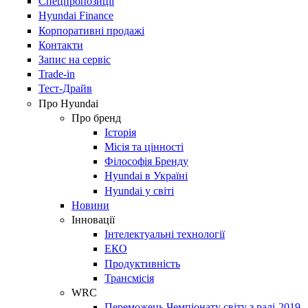
Спецпропозиції
Hyundai Finance
Корпоративні продажі
Контакти
Запис на сервіс
Trade-in
Тест-Драйв
Про Hyundai
Про бренд
Історія
Місія та цінності
Філософія Бренду
Hyundai в Україні
Hyundai у світі
Новини
Інновації
Інтелектуальні технології
ЕКО
Продуктивність
Трансмісія
WRC
Переможець Чемпіонату світу з ралі-2019