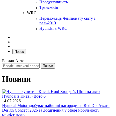
Продуктивність
Трансмісія
WRC
Переможець Чемпіонату світу з
ралі-2019
Hyundai в WRC
Поиск
Богдан Авто
Новини
14.07.2026
Hyundai Motor здобуває найвищі нагороди на Red Dot Award
Design Concept 2026 за досягнення у сфері мобільності
майбутнього