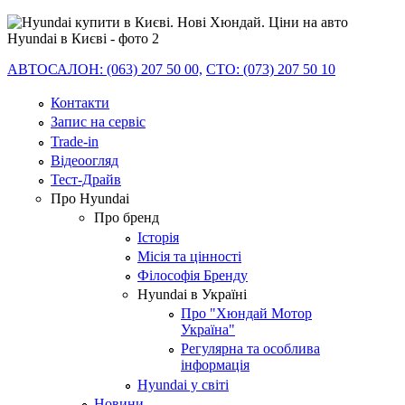
АВТОСАЛОН: (063) 207 50 00,
СТО: (073) 207 50 10
Контакти
Запис на сервіс
Trade-in
Відеоогляд
Тест-Драйв
Про Hyundai
Про бренд
Історія
Місія та цінності
Філософія Бренду
Hyundai в Україні
Про "Хюндай Мотор
Україна"
Регулярна та особлива
інформація
Hyundai у світі
Новини