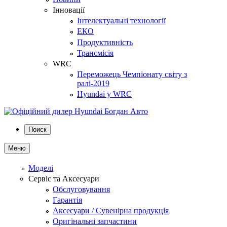
Інновації
Інтелектуальні технології
ЕКО
Продуктивність
Трансмісія
WRC
Переможець Чемпіонату світу з
ралі-2019
Hyundai у WRC
Поиск
Меню
Моделі
Сервіс та Аксесуари
Обслуговування
Гарантія
Аксесуари / Сувенірна продукція
Оригінальні запчастини