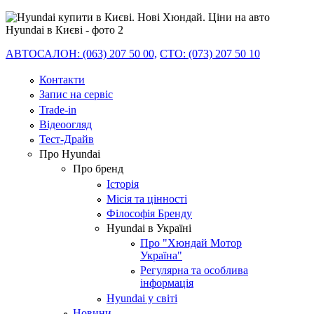
АВТОСАЛОН: (063) 207 50 00,
СТО: (073) 207 50 10
Контакти
Запис на сервіс
Trade-in
Відеоогляд
Тест-Драйв
Про Hyundai
Про бренд
Історія
Місія та цінності
Філософія Бренду
Hyundai в Україні
Про "Хюндай Мотор
Україна"
Регулярна та особлива
інформація
Hyundai у світі
Новини