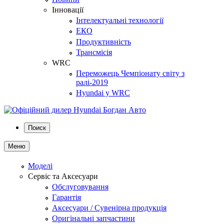
Інновації
Інтелектуальні технології
ЕКО
Продуктивність
Трансмісія
WRC
Переможець Чемпіонату світу з
ралі-2019
Hyundai у WRC
Поиск
Меню
Моделі
Сервіс та Аксесуари
Обслуговування
Гарантія
Аксесуари / Сувенірна продукція
Оригінальні запчастини