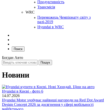
Продуктивність
Трансмісія
WRC
Переможець Чемпіонату світу з
ралі-2019
Hyundai в WRC
Поиск
Богдан Авто
Новини
14.07.2026
Hyundai Motor здобуває найвищі нагороди на Red Dot Award
Design Concept 2026 за досягнення у сфері мобільності
майбутнього