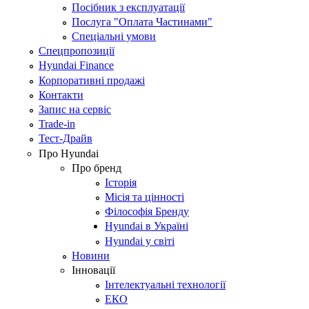
Посібник з експлуатації
Послуга "Оплата Частинами"
Спеціальні умови
Спецпропозиції
Hyundai Finance
Корпоративні продажі
Контакти
Запис на сервіс
Trade-in
Тест-Драйв
Про Hyundai
Про бренд
Історія
Місія та цінності
Філософія Бренду
Hyundai в Україні
Hyundai у світі
Новини
Інновації
Інтелектуальні технології
ЕКО