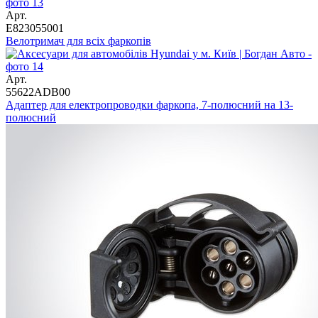
Арт.
E823055001
Велотримач для всіх фаркопів
Арт.
55622ADB00
Адаптер для електропроводки фаркопа, 7-полюсний на 13-
полюсний