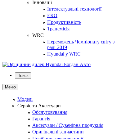
Інновації
Інтелектуальні технології
ЕКО
Продуктивність
Трансмісія
WRC
Переможець Чемпіонату світу з
ралі-2019
Hyundai у WRC
Поиск
Меню
Моделі
Сервіс та Аксесуари
Обслуговування
Гарантія
Аксесуари / Сувенірна продукція
Оригінальні запчастини
Посібник з експлуатації