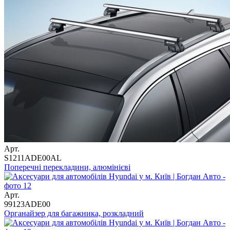
Арт.
S1211ADE00AL
Поперечні перекладини, алюмінієві
Арт.
99123ADE00
Органайзер для багажника, розкладний