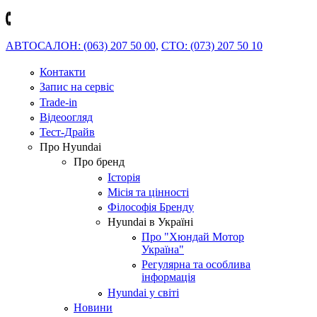
АВТОСАЛОН: (063) 207 50 00,
СТО: (073) 207 50 10
Контакти
Запис на сервіс
Trade-in
Відеоогляд
Тест-Драйв
Про Hyundai
Про бренд
Історія
Місія та цінності
Філософія Бренду
Hyundai в Україні
Про "Хюндай Мотор
Україна"
Регулярна та особлива
інформація
Hyundai у світі
Новини