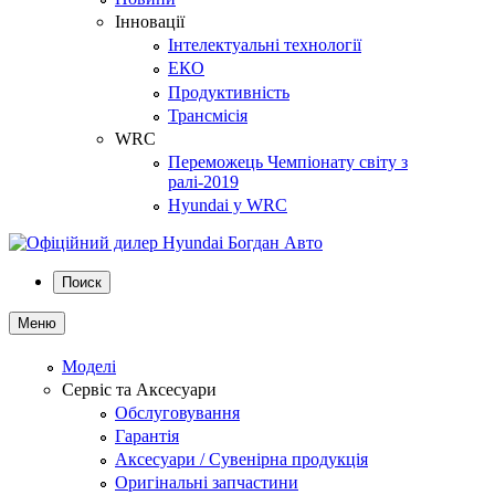
Інновації
Інтелектуальні технології
ЕКО
Продуктивність
Трансмісія
WRC
Переможець Чемпіонату світу з
ралі-2019
Hyundai у WRC
Поиск
Меню
Моделі
Сервіс та Аксесуари
Обслуговування
Гарантія
Аксесуари / Сувенірна продукція
Оригінальні запчастини