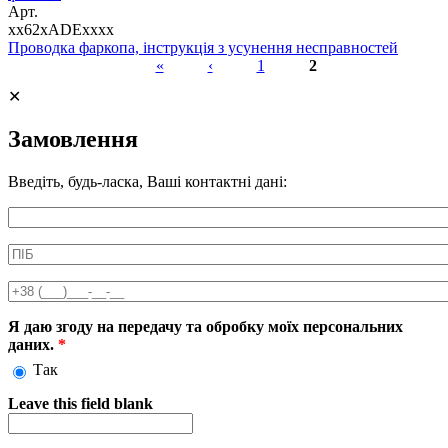
Арт.
xx62xADExxxx
Проводка фаркопа, інструкція з усунення несправностей
«
‹
1
2
Сторінки
✕
Замовлення
Введіть, будь-ласка, Ваші контактні дані:
Информація про аксесуар
ПІБ
*
Телефон
*
Я даю згоду на передачу та обробку моїх персональних
даних.
*
Так
Leave this field blank