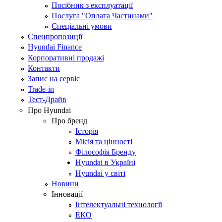
Посібник з експлуатації
Послуга "Оплата Частинами"
Спеціальні умови
Спецпропозиції
Hyundai Finance
Корпоративні продажі
Контакти
Запис на сервіс
Trade-in
Тест-Драйв
Про Hyundai
Про бренд
Історія
Місія та цінності
Філософія Бренду
Hyundai в Україні
Hyundai у світі
Новини
Інновації
Інтелектуальні технології
ЕКО