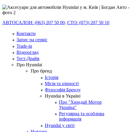
АВТОСАЛОН: (063) 207 50 00,
СТО: (073) 207 50 10
Контакти
Запис на сервіс
Trade-in
Відеоогляд
Тест-Драйв
Про Hyundai
Про бренд
Історія
Місія та цінності
Філософія Бренду
Hyundai в Україні
Про "Хюндай Мотор
Україна"
Регулярна та особлива
інформація
Hyundai у світі
Новини