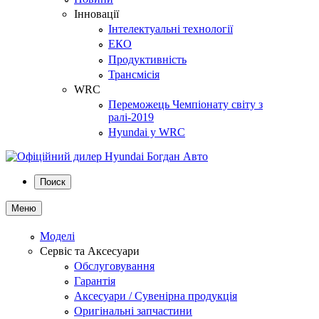
Інновації
Інтелектуальні технології
ЕКО
Продуктивність
Трансмісія
WRC
Переможець Чемпіонату світу з
ралі-2019
Hyundai у WRC
Поиск
Меню
Моделі
Сервіс та Аксесуари
Обслуговування
Гарантія
Аксесуари / Сувенірна продукція
Оригінальні запчастини