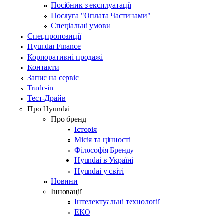
Посібник з експлуатації
Послуга "Оплата Частинами"
Спеціальні умови
Спецпропозиції
Hyundai Finance
Корпоративні продажі
Контакти
Запис на сервіс
Trade-in
Тест-Драйв
Про Hyundai
Про бренд
Історія
Місія та цінності
Філософія Бренду
Hyundai в Україні
Hyundai у світі
Новини
Інновації
Інтелектуальні технології
ЕКО