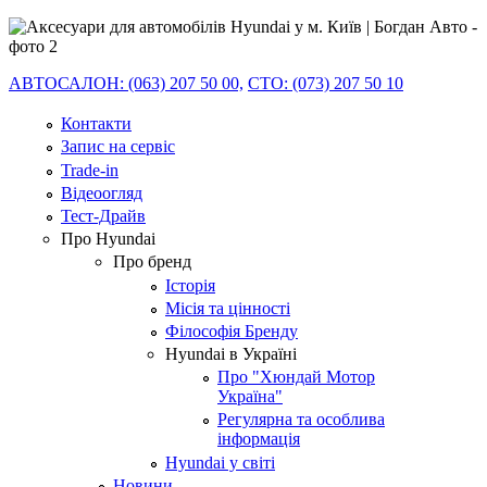
АВТОСАЛОН: (063) 207 50 00,
СТО: (073) 207 50 10
Контакти
Запис на сервіс
Trade-in
Відеоогляд
Тест-Драйв
Про Hyundai
Про бренд
Історія
Місія та цінності
Філософія Бренду
Hyundai в Україні
Про "Хюндай Мотор
Україна"
Регулярна та особлива
інформація
Hyundai у світі
Новини